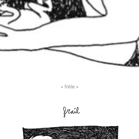
« frêle »