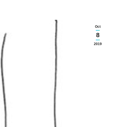
Oct
8
2019