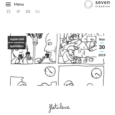
Menu
maternité
Nov
30
quotidien
2019