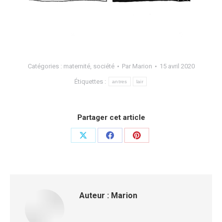
Catégories :
maternité
,
société
Par
Marion
15 avril 2020
Étiquettes :
antres
lair
Partager cet article
Auteur :
Marion