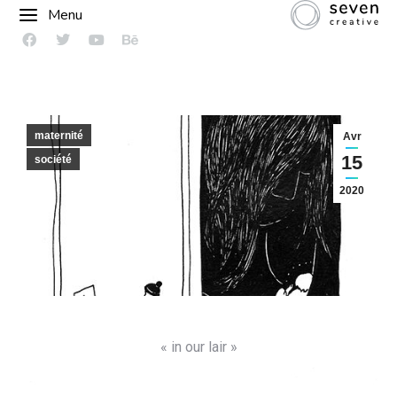
Menu
maternité
Avr
15
société
2020
« in our lair »