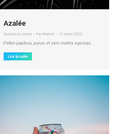
Azalée
Spectacle vivant
Par
Marion
11 mars 2020
Pellen papibus, purus et sem mattis egestas.
Lire la suite