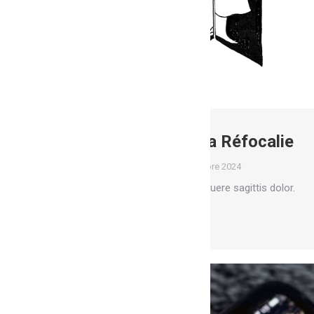
Les insectes de la Réfocalie
Fresques
Par
Marion
1 octobre 2024
Donec dignissim gravida posuere sagittis dolor.
Lire la suite