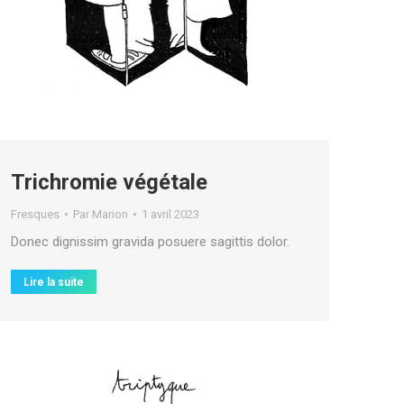
Trichromie végétale
Fresques
Par
Marion
1 avril 2023
Donec dignissim gravida posuere sagittis dolor.
Lire la suite