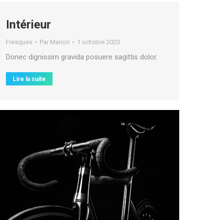
Intérieur
Fresques
Par
Marion
1 octobre 2020
Donec dignissim gravida posuere sagittis dolor.
Lire la suite