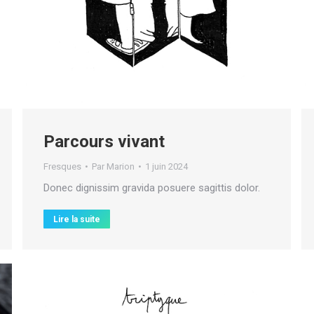
Parcours vivant
Fresques
Par
Marion
1 juin 2024
Donec dignissim gravida posuere sagittis dolor.
Lire la suite