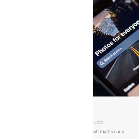
Paroles de corps
Illustration
Par
Marion
1 mars 2023
Pellentesque purus et sem nibh mattis nunc
donec vel varius egestas.