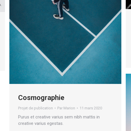
Cosmographie
Projet de publication
Par
Marion
11 mars 2020
Purus et creative varius sem nibh mattis in
creative varius egestas.