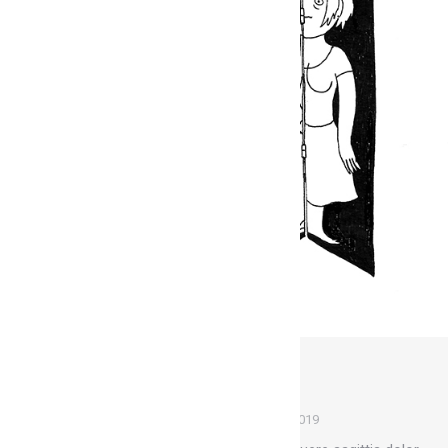
Pollens & pistils
Fresques
Par
Marion
1 mai 2019