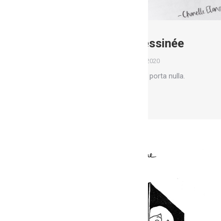
Ateliers bande dessinée
Ateliers
Par
Marion
15 mars 2020
Glavrida from amet – nullam porta nulla.
Lire la suite