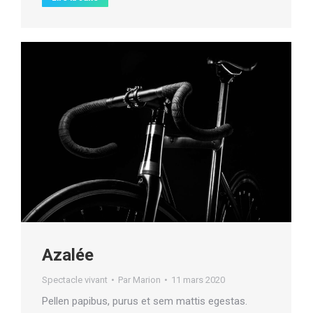
Azalée
Spectacle vivant
Par
Marion
11 mars 2020
Pellen papibus, purus et sem mattis egestas.