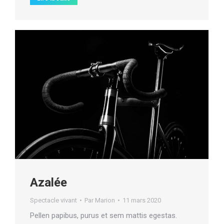
Azalée
Spectacle vivant
Par
Marion
11 mars 2020
Pellen papibus, purus et sem mattis egestas.