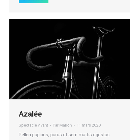
Azalée
Spectacle vivant
Par
Marion
11 mars 2020
Pellen papibus, purus et sem mattis egestas.