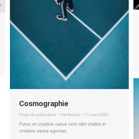
Cosmographie
Projet de publication
Par
Marion
11 mars 2020
Purus et creative varius sem nibh mattis in
creative varius egestas.