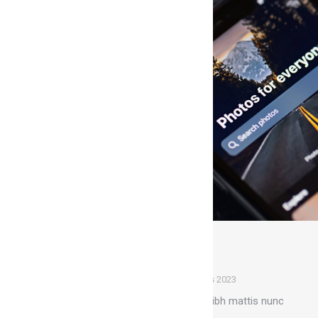
Paroles de corps
Illustration
Par
Marion
1 mars 2023
Pellentesque purus et sem nibh mattis nunc
donec vel varius egestas.