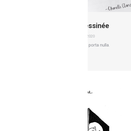
Ateliers bande dessinée
Ateliers
Par
Marion
15 mars 2020
Glavrida from amet – nullam porta nulla.
Lire la suite