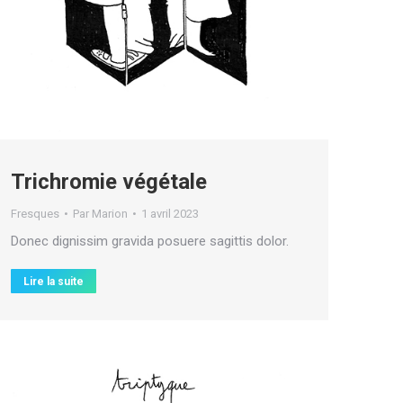
Trichromie végétale
Fresques
Par
Marion
1 avril 2023
Donec dignissim gravida posuere sagittis dolor.
Lire la suite