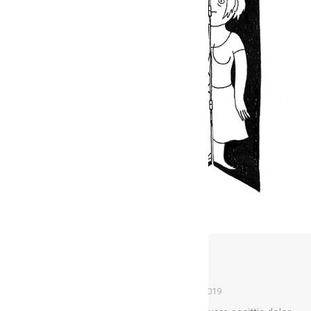
Pollens & pistils
Fresques
Par
Marion
1 mai 2019