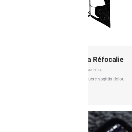
Les insectes de la Réfocalie
Fresques
Par
Marion
1 octobre 2024
Donec dignissim gravida posuere sagittis dolor.
Lire la suite