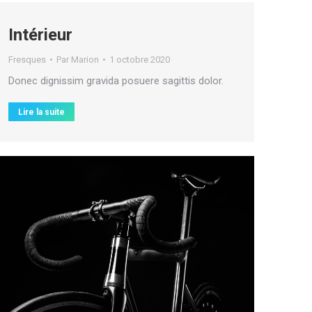
Intérieur
Fresques
Par
Marion
1 octobre 2020
Donec dignissim gravida posuere sagittis dolor.
Lire la suite