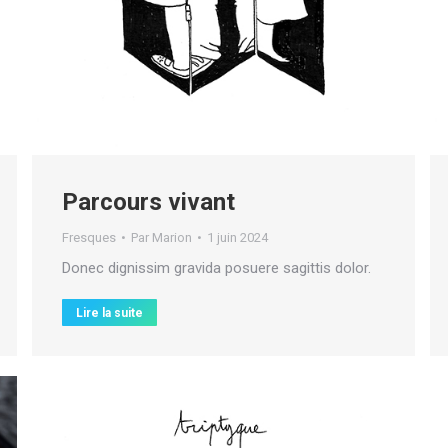
Parcours vivant
Fresques
Par
Marion
1 juin 2024
Donec dignissim gravida posuere sagittis dolor.
Lire la suite