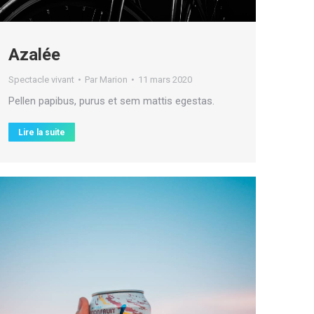
Azalée
Spectacle vivant
Par
Marion
11 mars 2020
Pellen papibus, purus et sem mattis egestas.
Lire la suite