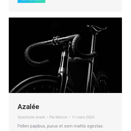
Azalée
Spectacle vivant
Par
Marion
11 mars 2020
Pellen papibus, purus et sem mattis egestas.