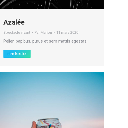
Azalée
Spectacle vivant
Par
Marion
11 mars 2020
Pellen papibus, purus et sem mattis egestas.
Lire la suite