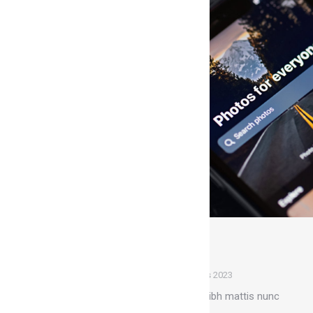
Paroles de corps
Illustration
Par
Marion
1 mars 2023
Pellentesque purus et sem nibh mattis nunc
donec vel varius egestas.