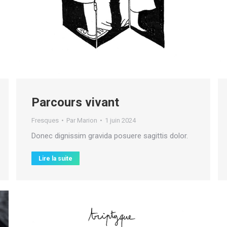
Parcours vivant
Fresques
Par
Marion
1 juin 2024
Donec dignissim gravida posuere sagittis dolor.
Lire la suite