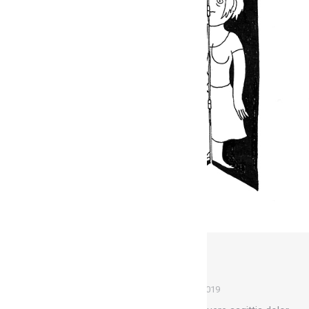
Pollens & pistils
Fresques
Par
Marion
1 mai 2019