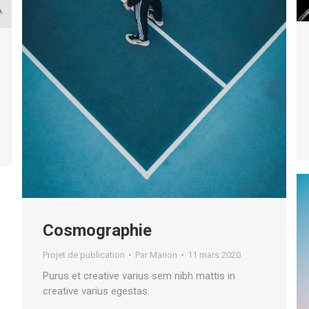
Cosmographie
Projet de publication
Par
Marion
11 mars 2020
Purus et creative varius sem nibh mattis in
creative varius egestas.