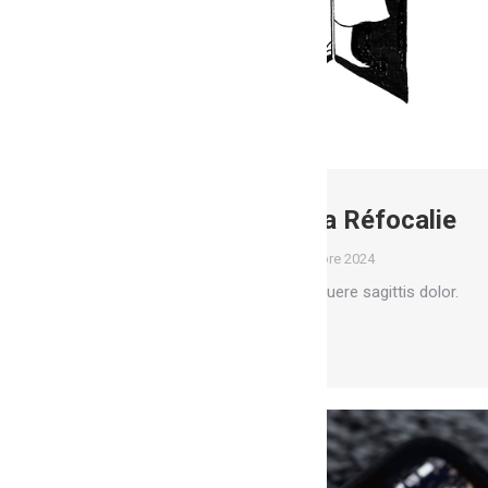
Les insectes de la Réfocalie
Fresques
Par
Marion
1 octobre 2024
Donec dignissim gravida posuere sagittis dolor.
Lire la suite