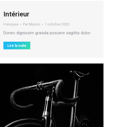
Intérieur
Fresques
Par
Marion
1 octobre 2020
Donec dignissim gravida posuere sagittis dolor.
Lire la suite