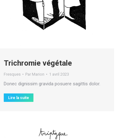
Trichromie végétale
Fresques
Par
Marion
1 avril 2023
Donec dignissim gravida posuere sagittis dolor.
Lire la suite