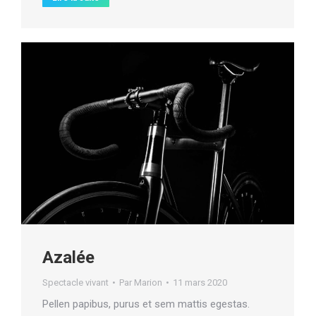
Azalée
Spectacle vivant
Par
Marion
11 mars 2020
Pellen papibus, purus et sem mattis egestas.