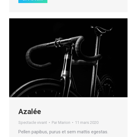
Azalée
Spectacle vivant
Par
Marion
11 mars 2020
Pellen papibus, purus et sem mattis egestas.