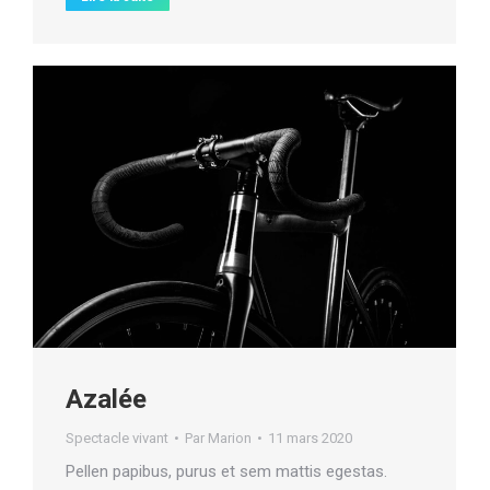
Azalée
Spectacle vivant
Par
Marion
11 mars 2020
Pellen papibus, purus et sem mattis egestas.