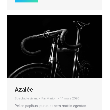
Azalée
Spectacle vivant
Par
Marion
11 mars 2020
Pellen papibus, purus et sem mattis egestas.