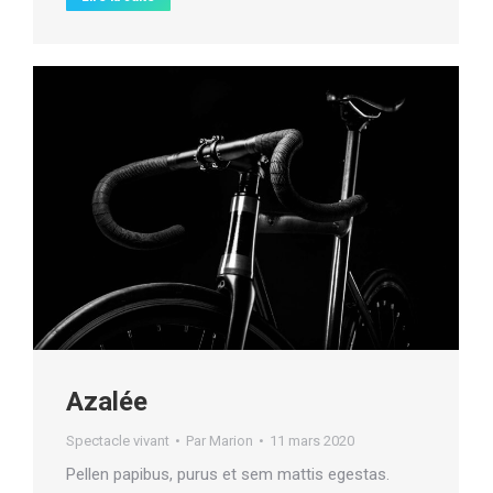
Azalée
Spectacle vivant
Par
Marion
11 mars 2020
Pellen papibus, purus et sem mattis egestas.