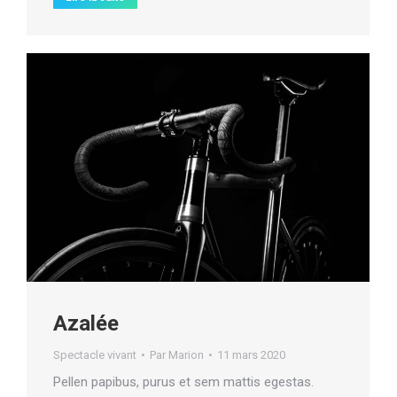
Azalée
Spectacle vivant
Par
Marion
11 mars 2020
Pellen papibus, purus et sem mattis egestas.