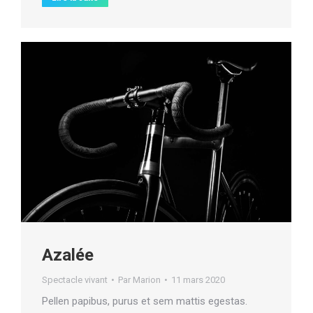
Azalée
Spectacle vivant
Par
Marion
11 mars 2020
Pellen papibus, purus et sem mattis egestas.