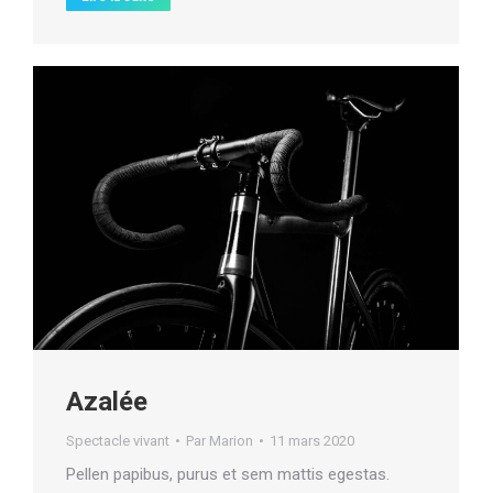
Azalée
Spectacle vivant
Par
Marion
11 mars 2020
Pellen papibus, purus et sem mattis egestas.