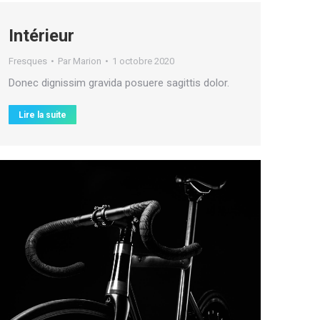
Intérieur
Fresques
Par
Marion
1 octobre 2020
Donec dignissim gravida posuere sagittis dolor.
Lire la suite