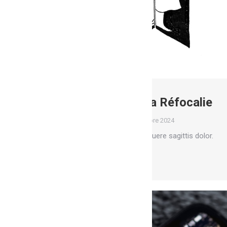
Les insectes de la Réfocalie
Fresques
Par
Marion
1 octobre 2024
Donec dignissim gravida posuere sagittis dolor.
Lire la suite