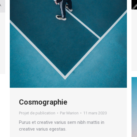
Cosmographie
Projet de publication
Par
Marion
11 mars 2020
Purus et creative varius sem nibh mattis in
creative varius egestas.