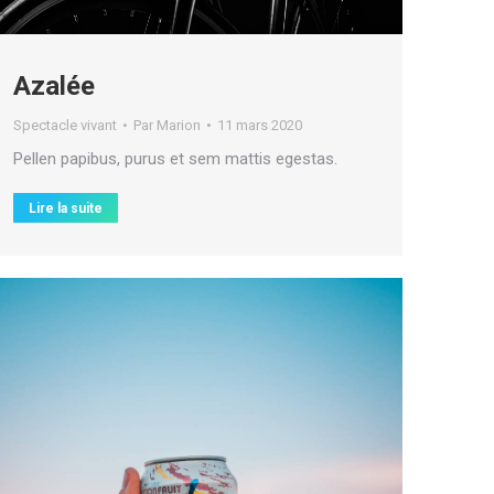
Azalée
Spectacle vivant
Par
Marion
11 mars 2020
Pellen papibus, purus et sem mattis egestas.
Lire la suite