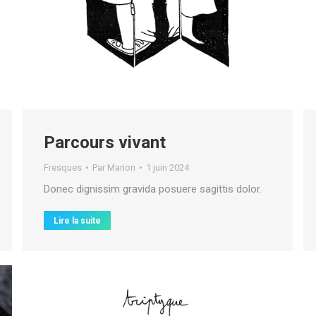
Parcours vivant
Fresques
Par
Marion
1 juin 2024
Donec dignissim gravida posuere sagittis dolor.
Lire la suite