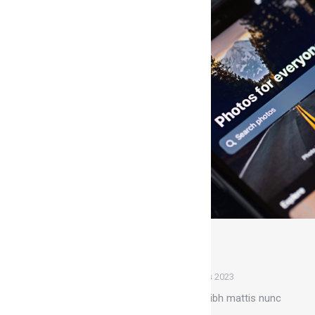
Paroles de corps
Illustration
Par
Marion
1 mars 2023
Pellentesque purus et sem nibh mattis nunc
donec vel varius egestas.