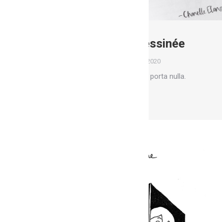
Ateliers bande dessinée
Ateliers
Par
Marion
15 mars 2020
Glavrida from amet – nullam porta nulla.
Lire la suite