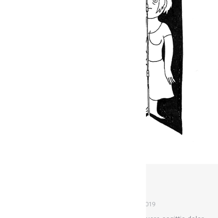
Pollens & pistils
Fresques
Par
Marion
1 mai 2019