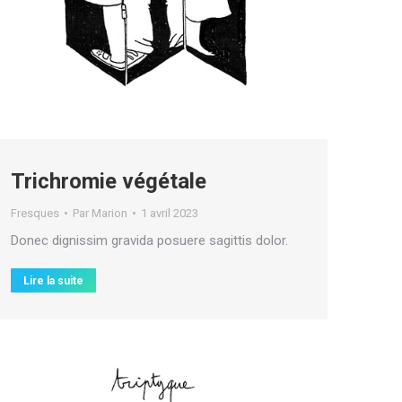
Trichromie végétale
Fresques
Par
Marion
1 avril 2023
Donec dignissim gravida posuere sagittis dolor.
Lire la suite