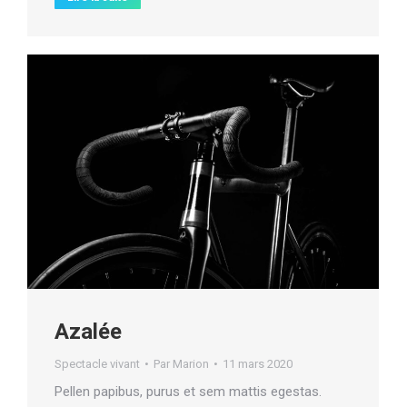
Azalée
Spectacle vivant
Par
Marion
11 mars 2020
Pellen papibus, purus et sem mattis egestas.