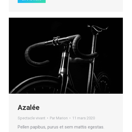
Azalée
Spectacle vivant
Par
Marion
11 mars 2020
Pellen papibus, purus et sem mattis egestas.