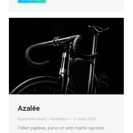
Azalée
Spectacle vivant
Par
Marion
11 mars 2020
Pellen papibus, purus et sem mattis egestas.