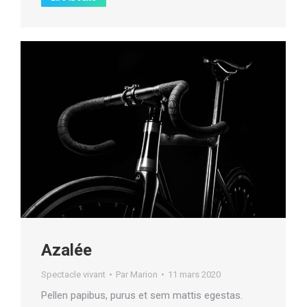
Azalée
Spectacle vivant
Par
Marion
11 mars 2020
Pellen papibus, purus et sem mattis egestas.