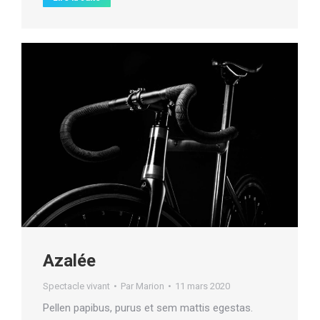
Azalée
Spectacle vivant
Par
Marion
11 mars 2020
Pellen papibus, purus et sem mattis egestas.