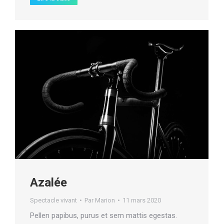
Azalée
Spectacle vivant
Par
Marion
11 mars 2020
Pellen papibus, purus et sem mattis egestas.