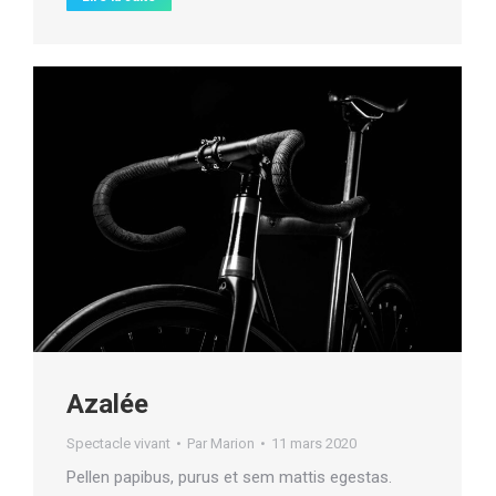
Azalée
Spectacle vivant
Par
Marion
11 mars 2020
Pellen papibus, purus et sem mattis egestas.