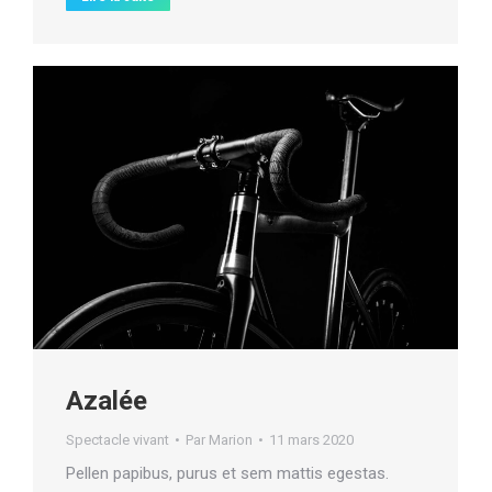
Azalée
Spectacle vivant
Par
Marion
11 mars 2020
Pellen papibus, purus et sem mattis egestas.