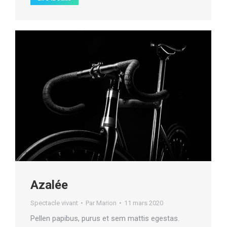
Azalée
Spectacle vivant
Par
Marion
11 mars 2020
Pellen papibus, purus et sem mattis egestas.