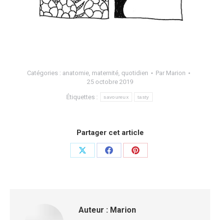
Catégories :
anatomie
,
maternité
,
quotidien
Par
Marion
25 octobre 2019
Étiquettes :
savoureux
tasty
Partager cet article
Auteur :
Marion