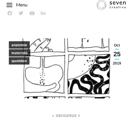
Menu
anatomie
Oct
25
maternité
quotidien
2019
« savoureux »