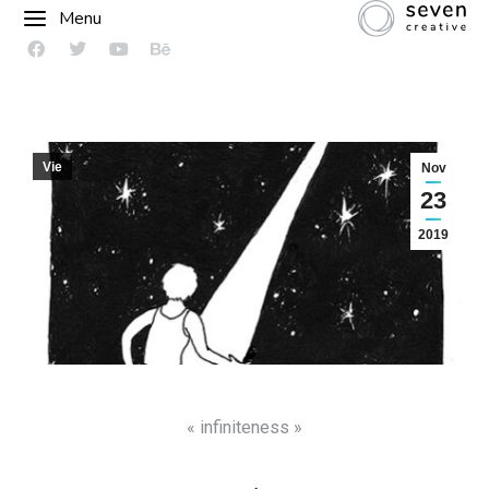
Menu
Vie
Nov
23
2019
« infiniteness »