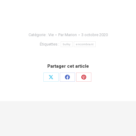
Catégorie :
Vie
Par
Marion
3 octobre 2020
Étiquettes :
bulky
encombrant
Partager cet article