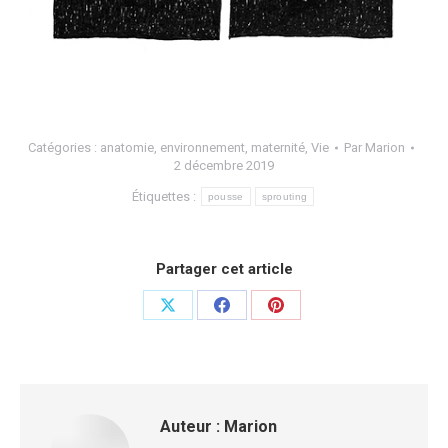
Catégories :
anatomie
,
environnement
,
maternité
,
Vie
Par
Marion
2 décembre 2019
Étiquettes :
pousse
sprouting
Partager cet article
Auteur :
Marion