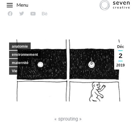
Menu
anatomie
Déc
2
environnement
maternité
2019
Vie
« sprouting »