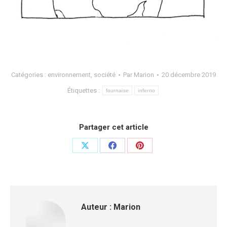
Catégories :
environnement
,
société
Par
Marion
20 décembre 2019
Étiquettes :
fournaise
inferno
Partager cet article
Auteur :
Marion