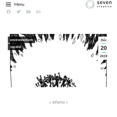
Menu
environnement
Déc
20
société
2019
« inferno »