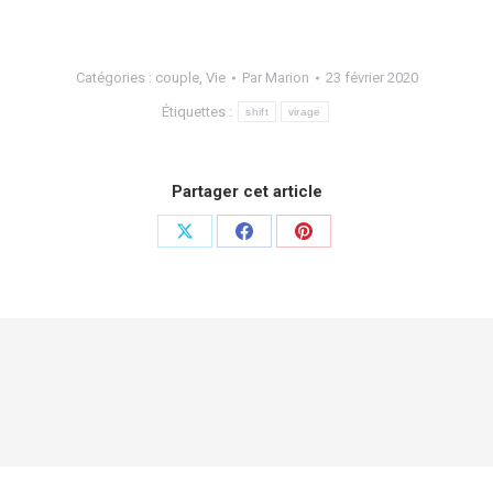
Catégories :
couple
,
Vie
Par
Marion
23 février 2020
Étiquettes :
shift
virage
Partager cet article