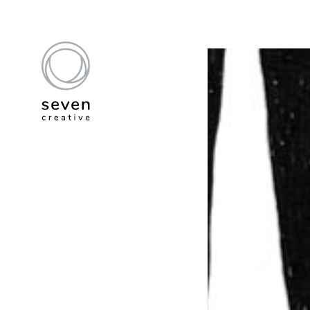
couple
Vie