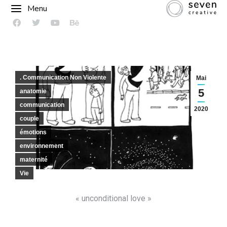
Menu
. Communication Non Violente
Mai
5
anatomie
communication
2020
couple
émotions
environnement
maternité
Vie
« unconditional love »