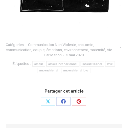
Catégories :
. Communication Non Violente
,
anatomie
,
communication
,
couple
,
émotions
,
environnement
,
maternité
,
Vie
Par
Marion
5 mai 2020
Étiquettes :
amour
amour inconditionnel
inconditionnel
love
unconditional
unconditional love
Partager cet article