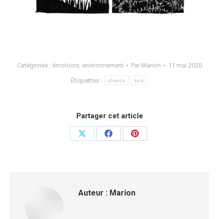
Catégories :
émotions
,
environnement
Par
Marion
11 mai 2020
Étiquettes :
chance
luck
Partager cet article
Auteur :
Marion