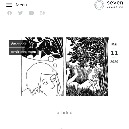
Menu
émotions
Mai
11
environnement
2020
« luck »