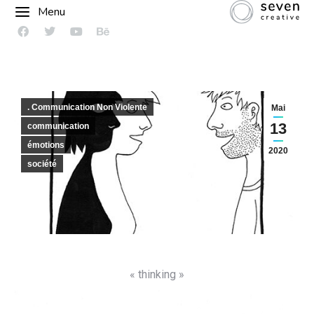
Menu
. Communication Non Violente
Mai
13
communication
émotions
2020
société
« thinking »