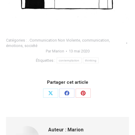
Catégories :
. Communication Non Violente
,
communication
,
émotions
,
société
Par
Marion
13 mai 2020
Étiquettes :
contemplation
thinking
Partager cet article
Auteur :
Marion