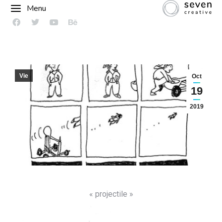
Menu
Vie
Oct
19
2019
« projectile »