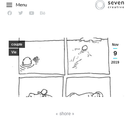
Menu
couple
Nov
9
Vie
2019
« shore »