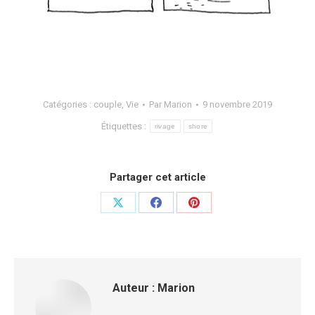
Catégories :
couple
,
Vie
Par
Marion
9 novembre 2019
Étiquettes :
rivage
shore
Partager cet article
Auteur :
Marion