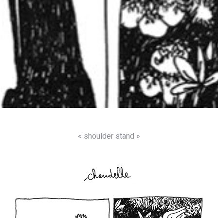
« shoulder stand »