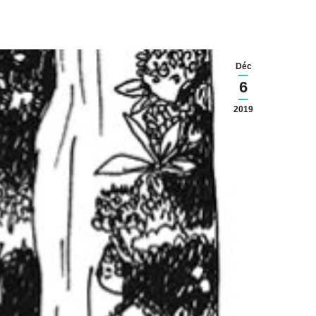
Déc
6
2019